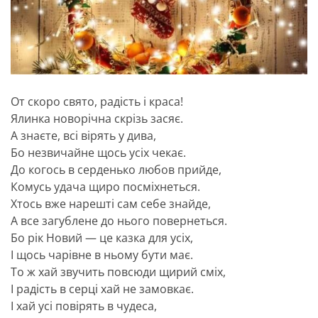
От скоро свято, радість і краса!
Ялинка новорічна скрізь засяє.
А знаєте, всі вірять у дива,
Бо незвичайне щось усіх чекає.
До когось в серденько любов прийде,
Комусь удача щиро посміхнеться.
Хтось вже нарешті сам себе знайде,
А все загублене до нього повернеться.
Бо рік Новий — це казка для усіх,
І щось чарівне в ньому бути має.
То ж хай звучить повсюди щирий сміх,
І радість в серці хай не замовкає.
І хай усі повірять в чудеса,