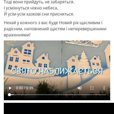
Тоді вони прийдуть, не забаряться.
І усміхнуться ніжно небеса,
Й усім-усім казкові сни присняться.
Нехай у кожного з вас буде Новий рік щасливим і
радісним, наповнений щастям і неперевершеними
враженнями!