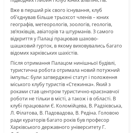
Вже в перший рік свого існування, клуб
об’єднував більше трьохсот членів – юних
географів, метеорологів, зоологів, геологів,
зв’язківців, авіаторів та штурманів. З
самого
відкриття у Палаці працював шахово-
шашковий гурток, в якому виховувались багато
відомих харківських шахістів.
Після отримання Палацом нинішньої будівлі,
туристична робота отримала новий потужний
імпульс: були затверджені статут і положення
міського клубу туристів «Стежинка». Який з
роками став центром туристично-краєзнавчої
роботи не тільки в місті, а також і в області. В
клубі працювали Є. Коломійцева, В. Радзієвська,
Л. Філатова, В. Падовадова, В. Редіна. Головою
ради кураторів багато років був професор
Харківського державного університету Г.