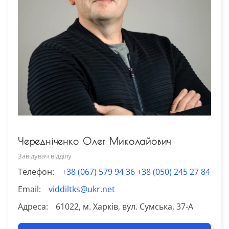
Чередніченко Олег Миколайович
Завідувач відділу
Телефон:
+38 (067) 579 94 36 +38 (050) 245 27 84
Email:
viddiltks@ukr.net
Адреса:
61022, м. Харків, вул. Сумська, 37-А