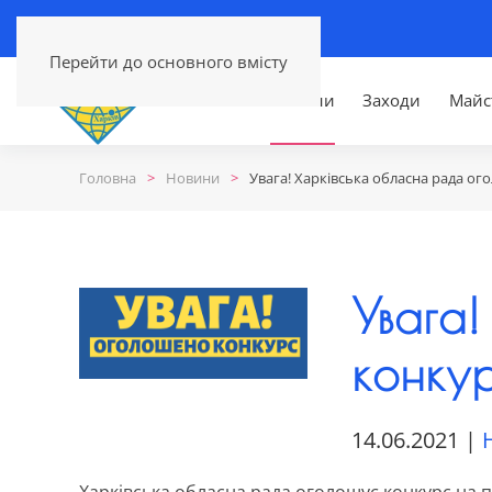
Перейти до основного вмісту
Головна
Новини
Заходи
Майс
Головна
Новини
Увага! Харківська обласна рада ог
Увага
конку
14.06.2021
|
Харківська обласна рада оголошує конкурс на п