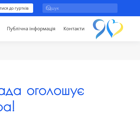
тися до гуртків
Публічна інформація
Контакти
рада оголошує
ра!