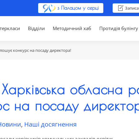
з Палацом у серці
Записа
теркласи
Відділи
Методичний хаб
Протидія булінгу
олошує конкурс на посаду директора!
! Харківська обласна 
рс на посаду директо
Новини
,
Наші досягнення
осади керівників комунальних закладів освіти: