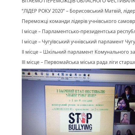
ВІТАЄМО ПЕРЕМОЖЦІВ ОБЛАСНОГО ФЕСТИВАЛЮ 
“ЛІДЕР РОКУ 2020” – Борисовський Матвій, лід
Переможці команди лідерів учнівського самовр
І місце – Парламентсько-президентська респуб
І місце – Чугуївський учнівський парламент Чугу
ІІ місце – Шкільний парламент Комунального зак
ІІІ місце – Первомайська міська рада ліги старш