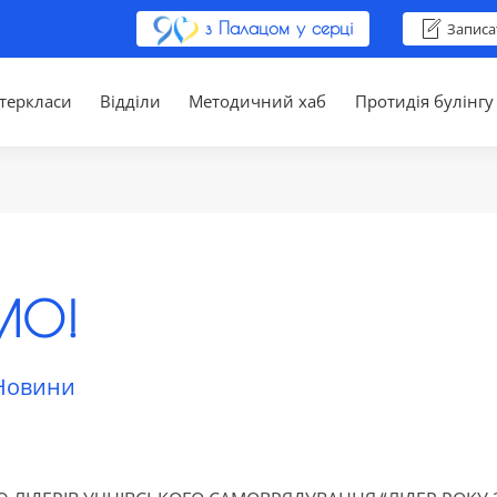
з Палацом у серці
Записа
теркласи
Відділи
Методичний хаб
Протидія булінгу
МО!
Новини