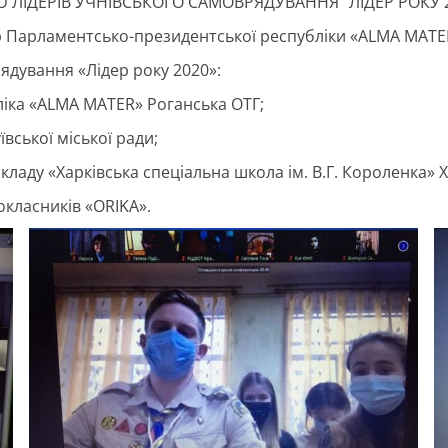
ЛІДЕРІВ УЧНІВСЬКОГО САМОВРЯДУВАННЯ “ЛІДЕР РОКУ 2
ер Парламентсько-президентської республіки «ALMA MATER
ядування «Лідер року 2020»:
ліка «ALMA MATER» Роганська ОТГ;
ївської міської ради;
ладу «Харківська спеціальна школа ім. В.Г. Короленка» Х
окласників «ORIKA».