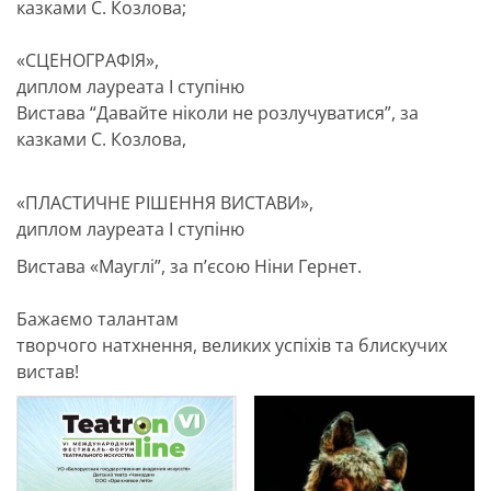
казками С. Козлова;
⠀
«СЦЕНОГРАФІЯ»,
диплом лауреата I ступіню
Вистава “Давайте ніколи не розлучуватися”, за
казками С. Козлова,
«ПЛАСТИЧНЕ РІШЕННЯ ВИСТАВИ»,
диплом лауреата I ступіню
Вистава «Мауглі”, за п’єсою Ніни Гернет.
⠀
Бажаємо талантам
творчого натхнення, великих успiхiв та блискучих
вистав!