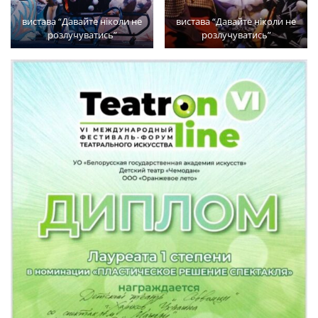
вистава “Давайте ніколи не
вистава “Давайте ніколи не
розлучуватись”
розлучуватись”