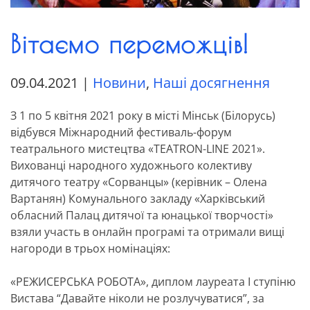
Вітаємо переможців!
09.04.2021
|
Новини
,
Наші досягнення
З 1 по 5 квітня 2021 року в місті Мінськ (Білорусь)
відбувся Міжнародний фестиваль-форум
театрального мистецтва «TEATRON-LINE 2021».
Вихованцi народного художнього колективу
дитячого театру «Сорванцы» (керівник – Олена
Вартанян) Комунального закладу «Харківський
обласний Палац дитячої та юнацької творчості»
взяли участь в онлайн програмі та отримали вищі
нагороди в трьох номінаціях:
⠀
«РЕЖИСЕРСЬКА РОБОТА», диплом лауреата І ступіню
Вистава “Давайте ніколи не розлучуватися”, за