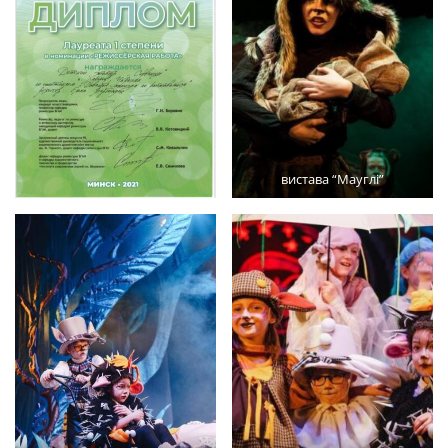
вистава “Мауглі”