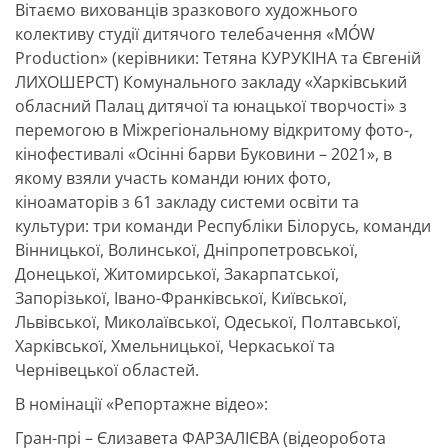
Вітаємо вихованців зразкового художнього
колективу студії дитячого телебачення «MÓW
Production» (керівники: Тетяна КУРУКІНА та Євгеній
ЛИХОШЕРСТ) Комунального закладу «Харківський
обласний Палац дитячої та юнацької творчості» з
перемогою в Міжрегіональному відкритому фото-,
кінофестивалі «Осінні барви Буковини – 2021», в
якому взяли участь команди юних фото,
кіноаматорів з 61 закладу системи освіти та
культури: три команди Республіки Білорусь, команди
Вінницької, Волинської, Дніпропетровської,
Донецької, Житомирської, Закарпатської,
Запорізької, Івано-Франківської, Київської,
Львівської, Миколаївської, Одеської, Полтавської,
Харківської, Хмельницької, Черкаської та
Чернівецької областей.
В номінації «Репортажне відео»:
Гран-прі – Єлизавета ФАРЗАЛІЄВА (відеоробота