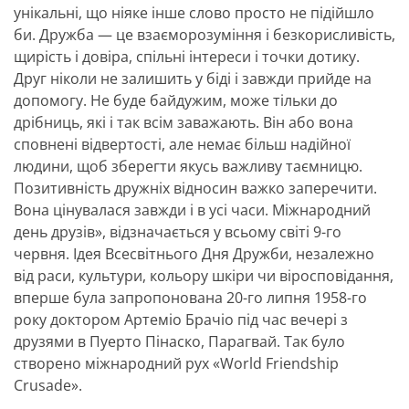
унікальні, що ніяке інше слово просто не підійшло
би. Дружба — це взаєморозуміння і безкорисливість,
щирість і довіра, спільні інтереси і точки дотику.
Друг ніколи не залишить у біді і завжди прийде на
допомогу. Не буде байдужим, може тільки до
дрібниць, які і так всім заважають. Він або вона
сповнені відвертості, але немає більш надійної
людини, щоб зберегти якусь важливу таємницю.
Позитивність дружніх відносин важко заперечити.
Вона цінувалася завжди і в усі часи. Міжнародний
день друзів», відзначається у всьому світі 9-го
червня. Ідея Всесвітнього Дня Дружби, незалежно
від раси, культури, кольору шкіри чи віросповідання,
вперше була запропонована 20-го липня 1958-го
року доктором Артеміо Брачіо під час вечері з
друзями в Пуерто Пінаско, Парагвай. Так було
створено міжнародний рух «World Friendship
Crusade».