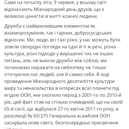
Саме на початку літа, 9 червня, у всьому світі
відзначають Міжнародний день друзів, що є
великою цінністю в житті кожної людини.
Дружба є найважливішим елементом як
взаєморозуміння, так і гарних, добросусідських
відносин. Ми, люди, всі такі різні, у нас можуть бути
зовсім своєрідні погляди на одні й ті ж речі, різна
культура, різні підходи у вирішенні тих чи інших
питань, але, не маючи дружби між собою, ми
починаємо наражати на небезпеку не тільки
оточуючих нас людей, але й самих себе. В ході
проведення Міжнародного десятиліття культури
миру та ненасильства в інтересах всієї планети під
егідою ООН, яке охопило період з 2001-го по 2010-й
рік, цей факт став на стільки очевидний, що на своїй
65-й сесії, що відбулася 27-го квітня 2011-го року, в
резолюції № 65/275 Генеральна асамблея ООН
заснувала нове свято, безпосередньо присвячене