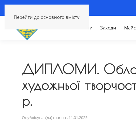
Перейти до основного вмісту
Головна
Новини
Заходи
Майс
ДИПЛОМИ. Обласни
художньої творчос
р.
Опублікував(ла)
marina
,
11.01.2025
.