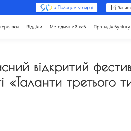
з Палацом у серці
Записа
теркласи
Відділи
Методичний хаб
Протидія булінгу
й відкритий фестива
ті «Таланти третього 