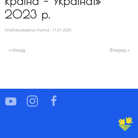
країна – Україна!»
2023 р.
Опублікував(ла)
marina
,
11.01.2025
.
« Назад
Вперед »