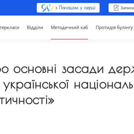
з Палацом у серці
Записа
теркласи
Відділи
Методичний хаб
Протидія булінгу
о основні засади держ
 української національ
тичності»