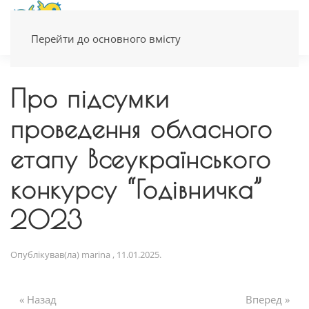
Перейти до основного вмісту
Про підсумки
проведення обласного
етапу Всеукраїнського
конкурсу “Годівничка”
2023
Опублікував(ла)
marina
,
11.01.2025
.
« Назад
Вперед »