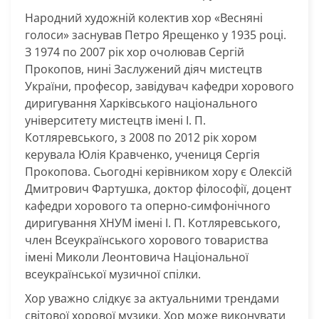
Народний художній колектив хор «Весняні
голоси» заснував Петро Ярещенко у 1935 році.
З 1974 по 2007 рік хор очолював Сергій
Прокопов, нині Заслужений діяч мистецтв
України, професор, завідувач кафедри хорового
диригування Харківського національного
університету мистецтв імені І. П.
Котляревського, з 2008 по 2012 рік хором
керувала Юлія Кравченко, учениця Сергія
Прокопова. Сьогодні керівником хору є Олексій
Дмитрович Фартушка, доктор філософії, доцент
кафедри хорового та оперно-симфонічного
диригування ХНУМ імені І. П. Котляревського,
член Всеукраїнського хорового товариства
імені Миколи Леонтовича Національної
всеукраїнської музичної спілки.
Хор уважно слідкує за актуальними трендами
світової хорової музики. Хор може виконувати