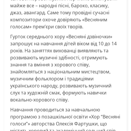
майже все – народні пісні, бароко, класику,
джаз, авангард. Саме тому провідні сучасні
композитори охоче довіряють «Весняним
голосам» прем’єри своїх творів.
Гурток середнього хору «Весняні дзвіночки»
запрошує на навчання дітей віком від 10 до 14
років. На заняттях вихованці виявляють та
розвивають музичні здібності, отримують
знання та вміння з хорового співу,
знайомляться з національним мистецтвом,
музичним фольклором і традиціями
українського народу, розвивають музичний
слух та художній смак, формують навички
вокально-хорового співу.
Навчання проводиться за навчальною
програмою з позашкільної освіти «Хор “Весняні
голоси”» авторства Олексія Фартушки, що
містить хоровий та академічний сольний спів,