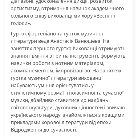
діапазоні, удосконалення дикції, розвиток
артистизму, отримання навичок академічного
сольного співу вихованцями хору «Весняні
голоси».
Гурток фортепіано та гурток музичної
літератури веде Анастасія Ванюшева. На
заняттях першого гуртка вихованці отримують
знання і вміння з гри на інструменті, формують
навички роботи з нотним матеріалом,
акомпанементом, імпровізацією. На заняттях
гуртка музичної літератури вихованці
набувають уміння орієнтуватись у
стилістичному розмаїтті класичної та сучасної
музики, дбайливо ставитися до надбань
світової культури, духовних цінностей і звичаїв
українського народу, знайомляться з кращими
прикладами хорової літератури від епохи
Відродження до сучасності.