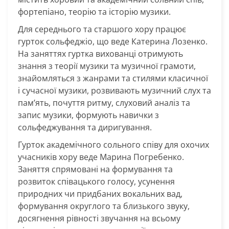
фортепіано, теорію та історію музики.
Для середнього та старшого хору працює
гурток сольфеджіо, що веде Катерина Лозенко.
На заняттях гуртка вихованці отримують
знання з теорії музики та музичної грамоти,
знайомляться з жанрами та стилями класичної
і сучасної музики, розвивають музичний слух та
пам’ять, почуття ритму, слуховий аналіз та
запис музики, формують навички з
сольфеджування та диригування.
Гурток академічного сольного співу для охочих
учасників хору веде Марина Погребенко.
Заняття спрямовані на формування та
розвиток співацького голосу, усунення
природних чи придбаних вокальних вад,
формування округлого та близького звуку,
досягнення рівності звучання на всьому