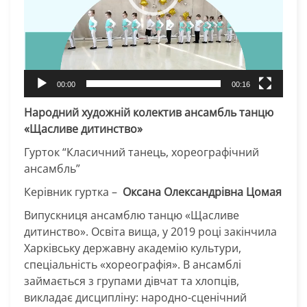
00:00
00:16
Народний художній колектив ансамбль танцю
«Щасливе дитинство»
Гурток “Класичний танець, хореографічний
ансамбль”
Керівник гуртка –
Оксана Олександрівна
Цомая
Випускниця ансамблю танцю «Щасливе
дитинство». Освіта вища, у 2019 році закінчила
Харківську державну академію культури,
спеціальність «хореографія». В ансамблі
займається з групами дівчат та хлопців,
викладає дисципліну: народно-сценічний