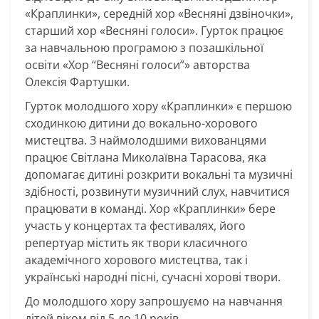
«Краплинки», середній хор «Весняні дзвіночки»,
старший хор «Весняні голоси». Гурток працює
за навчальною програмою з позашкільної
освіти «Хор “Весняні голоси”» авторства
Олексія Фартушки.
Гурток молодшого хору «Краплинки» є першою
сходинкою дитини до вокально-хорового
мистецтва. З наймолодшими вихованцями
працює Світлана Миколаївна Тарасова, яка
допомагає дитині розкрити вокальні та музичні
здібності, розвинути музичний слух, навчитися
працювати в команді. Хор «Краплинки» бере
участь у концертах та фестивалях, його
репертуар містить як твори класичного
академічного хорового мистецтва, так і
українські народні пісні, сучасні хорові твори.
До молодшого хору запрошуємо на навчання
дітей віком від 5 до 10 років.