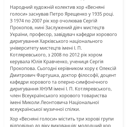
Народний художній колектив хор «Весняні
голоси» заснував Петро Ярещенко у 1935 році.
З 1974 по 2007 рік хор очолював Сергій
Прокопов, нині Заслужений діяч мистецтв
України, професор, завідувач кафедри хорового
диригування Харківського національного
університету мистецтв імені І. П.
Котляревського, з 2008 по 2012 рік хором
керувала Юлія Кравченко, учениця Сергія
Прокопова. Сьогодні керівником хору є Олексій
Дмитрович Фартушка, доктор філософії, доцент
кафедри хорового та оперно-симфонічного
диригування ХНУМ імені І. П. Котляревського,
член Всеукраїнського хорового товариства
імені Миколи Леонтовича Національної
всеукраїнської музичної спілки.
Хор «Весняні голоси» містить три хорові групи
відповідно до віку вихованців: молодший хор