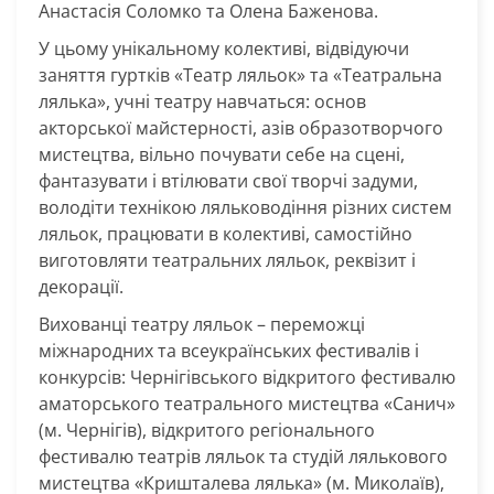
Анастасія Соломко та Олена Баженова.
У цьому унікальному колективі, відвідуючи
заняття гуртків «Театр ляльок» та «Театральна
лялька», учні театру навчаться: основ
акторської майстерності, азів образотворчого
мистецтва, вільно почувати себе на сцені,
фантазувати і втілювати свої творчі задуми,
володіти технікою ляльководіння різних систем
ляльок, працювати в колективі, самостійно
виготовляти театральних ляльок, реквізит і
декорації.
Вихованці театру ляльок – переможці
міжнародних та всеукраїнських фестивалів і
конкурсів: Чернігівського відкритого фестивалю
аматорського театрального мистецтва «Санич»
(м. Чернігів), відкритого регіонального
фестивалю театрів ляльок та студій лялькового
мистецтва «Кришталева лялька» (м. Миколаїв),