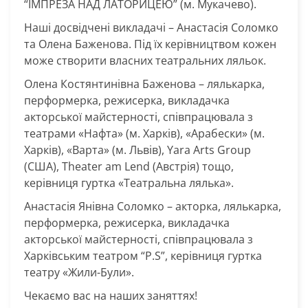
“ІМПРЕЗА НАД ЛАТОРИЦЕЮ” (м. Мукачево).
Наші досвідчені викладачі – Анастасія Соломко
та Олена Баженова. Під їх керівництвом кожен
може створити власних театральних ляльок.
Олена Костянтинівна Баженова – лялькарка,
перформерка, режисерка, викладачка
акторської майстерності, співпрацювала з
театрами «Нафта» (м. Харків), «Арабески» (м.
Харків), «Варта» (м. Львів), Yara Arts Group
(США), Theater am Lend (Австрія) тощо,
керівниця гуртка «Театральна лялька».
Анастасія Янівна Соломко – акторка, лялькарка,
перформерка, режисерка, викладачка
акторської майстерності, співпрацювала з
Харківським театром “P.S”, керівниця гуртка
театру «Жили-Були».
Чекаємо вас на наших заняттях!