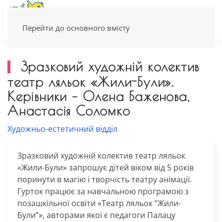
Перейти до основного вмісту
Зразковий художній колектив
театр ляльок «Жили-Були».
Керівники – Олена Баженова,
Анастасія Соломко
Художньо-естетичний відділ
Зразковий художній колектив театр ляльок
«Жили-Були» запрошує дітей віком від 5 років
поринути в магію і творчість театру анімації.
Гурток працює за навчальною програмою з
позашкільної освіти «Театр ляльок “Жили-
Були”», авторами якої є педагоги Палацу