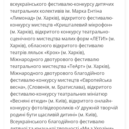
всеукраїнського фестивалю-конкурсу дитячих
театральних колективів ім. Марка Ентіна
«Лимонад» (м. Харків), відкритого фестивалю-
конкурсу мистецтв «Кришталевий мікрофон»
(м. Харків), відкритого конкурсу театрально-
сценічного мистецтва малих форм «ЛЕТИ!» (м.
Харків), обласного відкритого фестивалю
театрів ляльок «Крок» (м. Харків),
Міжнародного двотурового фестивалю
театрального мистецтва «ТеАрт» (м. Харків),
Міжнародного двотурового благодійного
фестивалю-конкурсу мистецтв «Європейська
весна», (Словенія, м. Братислава), відкритого
фестивалю-конкурсу театральних мініатюр
«Весняні етюди» (м. Київ), відкритого онлайн-
конкурсу фото/відеороликів «У дружній творчій
родині бути щасливій дитині» (м. Київ),
Всеукраїнського благодійного фестивалю
дитячої та юнацької творчості «Ми з України»