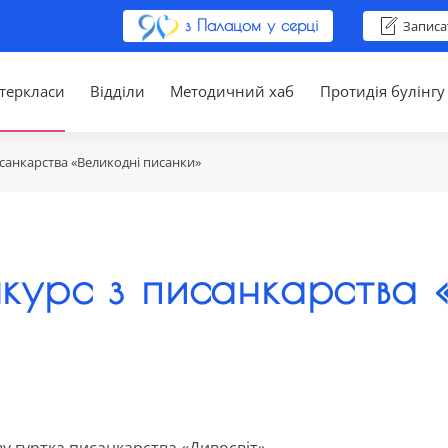
з Палацом у серці
Записа
теркласи
Відділи
Методичний хаб
Протидія булінгу
санкарства «Великодні писанки»
нкурс з писанкарства 
у гуртка писанкарства «Дивосвіт»