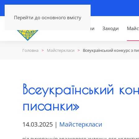
Перейти до основного вмісту
Головна
Новини
Заходи
Майс
Головна
Майстеркласи
Всеукраїнський конкурс з пи
Всеукраїнський ко
писанки»
14.03.2025
|
Майстеркласи
від вихованців зразкового художнього колектив