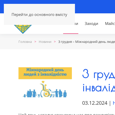
Перейти до основного вмісту
Головна
Новини
Заходи
Майс
Головна
Новини
3 грудня – Міжнародний день людей
3 гру
інвалі
03.12.2024
|
Цей день нагадує кожному з нас про важливість р