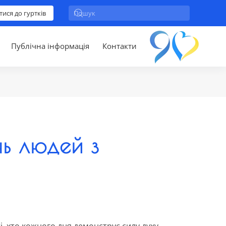
тися до гуртків
Публічна інформація
Контакти
ь людей з
і, хто кожного дня демонструє силу духу,