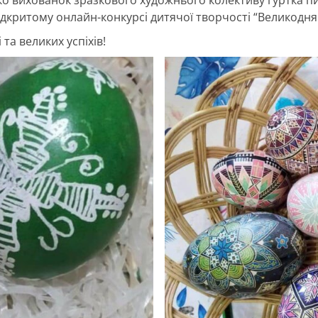
 вихованок зразкового художнього колективу гуртка писа
дкритому онлайн-конкурсі дитячої творчості “Великодня 
та великих успіхів!