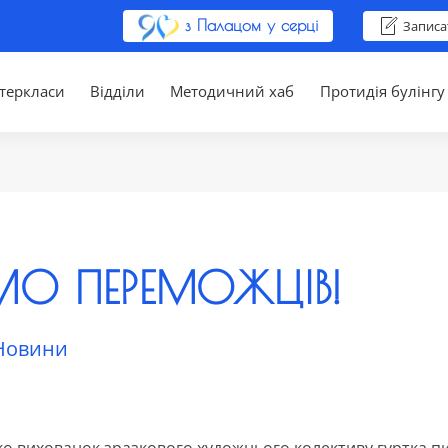
з Палацом у серці
Записа
теркласи
Відділи
Методичний хаб
Протидія булінгу
МО ПЕРЕМОЖЦІВ!
Новини