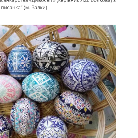
нкарства «Дивосвіт» (керівник Л.В. Волкова) з
писанка” (м. Валки)