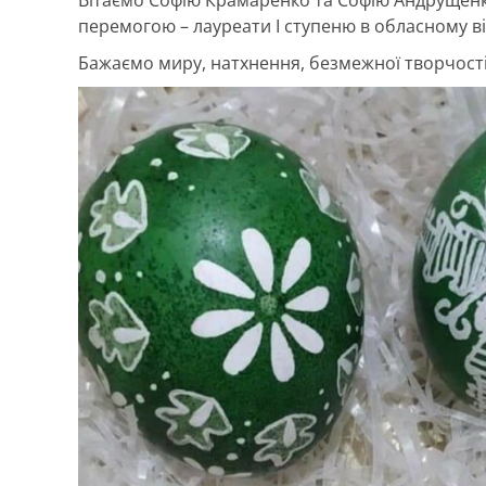
Вітаємо Софію Крамаренко та Софію Андрущенко
перемогою – лауреати І ступеню в обласному ві
Бажаємо миру, натхнення, безмежної творчості 