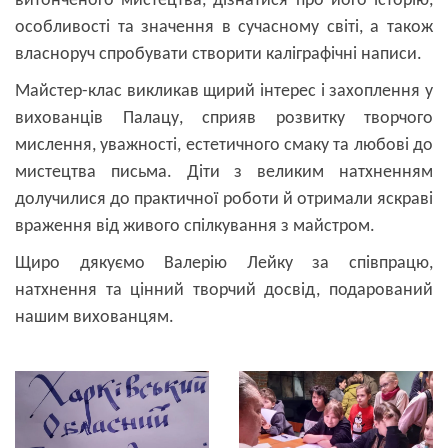
витонченого мистецтва, дізнатися про його історію,
особливості та значення в сучасному світі, а також
власноруч спробувати створити каліграфічні написи.
Майстер-клас викликав щирий інтерес і захоплення у
вихованців Палацу, сприяв розвитку творчого
мислення, уважності, естетичного смаку та любові до
мистецтва письма. Діти з великим натхненням
долучилися до практичної роботи й отримали яскраві
враження від живого спілкування з майстром.
Щиро дякуємо Валерію Лейку за співпрацю,
натхнення та цінний творчий досвід, подарований
нашим вихованцям.