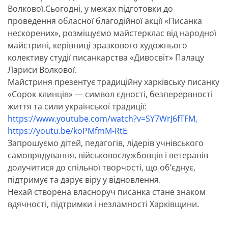
Волкової.Сьогодні, у межах підготовки до
проведення обласної благодійної акції «Писанка
нескорених», розміщуємо майстерклас від народної
майстрині, керівниці зразкового художнього
колективу студії писанкарства «Дивосвіт» Палацу
Лариси Волкової.
Майстриня презентує традиційну харківську писанку
«Сорок клинців» — символ єдності, безперервності
життя та сили української традиції:
https://www.youtube.com/watch?v=SY7WrJ6fTFM,
https://youtu.be/koPMfmM-RtE
Запрошуємо дітей, педагогів, лідерів учнівського
самоврядування, військовослужбовців і ветеранів
долучитися до спільної творчості, що об’єднує,
підтримує та дарує віру у відновлення.
Нехай створена власноруч писанка стане знаком
вдячності, підтримки і незламності Харківщини.