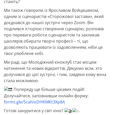
стають?
Ми також говорили із Ярославом Войцешеком,
одним зі сценаристів «Сторожової застави», який
доєднався до нашої зустрічі через Zoom. Він
поділився історією створення сценарію, розповів
про переваги роботи сценаристом та закликав
школярів обирати творчі професії – ті, що
дозволяють працювати із задоволенням, ніби це
твоє улюблене хобі.
Ми раді, що Молодіжний кіноклуб стає місцем
натхнення та нових відкриттів. Дякуємо всім, хто
долучився до цієї зустрічі, і тим, завдяки кому вона
стала можливою.
Попереду ще більше цікавих подій!
Долучайтеся, заповнивши онлайн-форму:
forms.gle/ScahioDHKMKt3Xp8A
Готові зануритися у світ кіно?