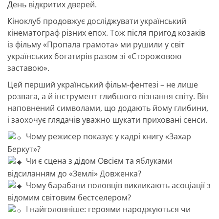
День відкритих дверей.
Кіноклуб продовжує досліджувати український
кінематограф різних епох. Тож після пригод козаків
із фільму «Пропала грамота» ми рушили у світ
українських богатирів разом зі «Сторожовою
заставою».
Цей перший український фільм-фентезі – не лише
розвага, а й інструмент глибшого пізнання світу. Він
наповнений символами, що додають йому глибини,
і заохочує глядачів уважно шукати приховані сенси.
Чому режисер показує у кадрі книгу «Захар
Беркут»?
Чи є сцена з дідом Овсієм та яблуками
відсиланням до «Землі» Довженка?
Чому барабани половців викликають асоціації з
відомим світовим бестселером?
І найголовніше: героями народжуються чи