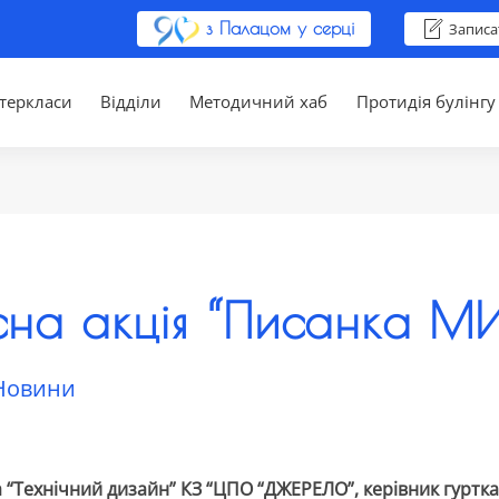
з Палацом у серці
Записа
теркласи
Відділи
Методичний хаб
Протидія булінгу
на акція “Писанка М
Новини
а “Технічний дизайн” КЗ “ЦПО “ДЖЕРЕЛО”, керівник гуртка