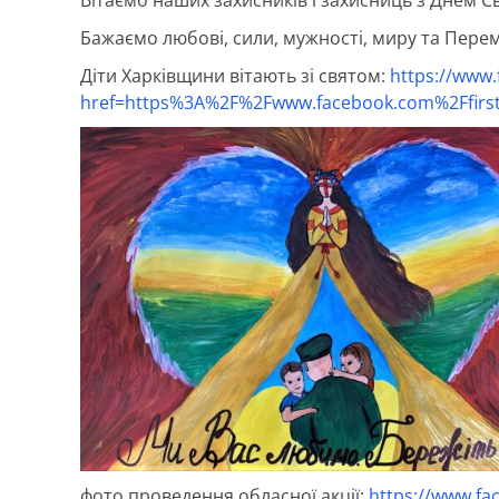
Бажаємо любові, сили, мужності, миру та Пере
Діти Харківщини вітають зі святом:
https://www.
href=https%3A%2F%2Fwww.facebook.com%2Ffirs
фото проведення обласної акції:
https://www.f