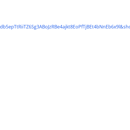
b5epTtRiiTZ6Sg3ABoJzRBe4ajkt8EoPfTjBEt4bNnEb6x9l&sho