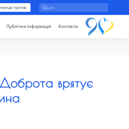
тися до гуртків
Публічна інформація
Контакти
«Доброта врятує
тина