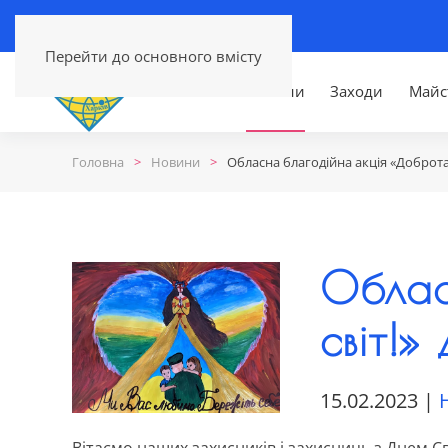
Перейти до основного вмісту
Головна
Новини
Заходи
Майс
Головна
Новини
Обласна благодійна акція «Доброта 
Облас
світ!»
15.02.2023
|
Вітаємо наших захисників і захисниць з Днем С