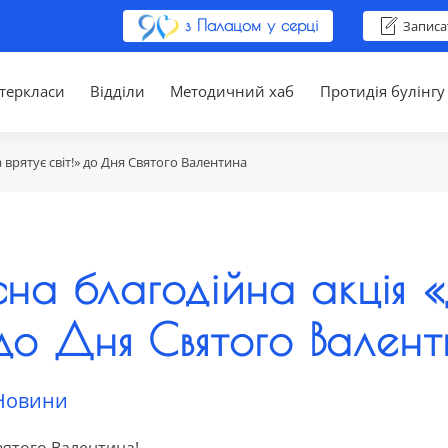
з Палацом у серці
Записа
теркласи
Відділи
Методичний хаб
Протидія булінгу
врятує світ!» до Дня Святого Валентина
на благодійна акція 
 до Дня Святого Вален
Новини
вятого Валентина!