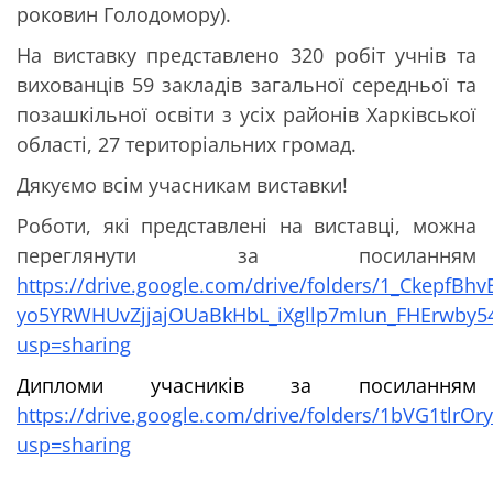
роковин Голодомору).
На виставку представлено 320 робіт учнів та
вихованців 59 закладів загальної середньої та
позашкільної освіти з усіх районів Харківської
області, 27 територіальних громад.
Дякуємо всім учасникам виставки!
Роботи, які представлені на виставці, можна
переглянути за посиланням
https://drive.google.com/drive/folders/1_CkepfBhv
yo5YRWHUvZjjajOUaBkHbL_iXgllp7mIun_FHErwby
usp=sharing
Дипломи учасників за посиланням
https://drive.google.com/drive/folders/1bVG1tlrO
usp=sharing