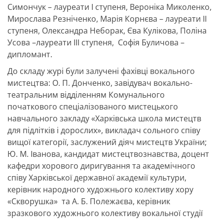
Симончук – лауреати І ступеня, Вероніка Миколенко,
Мирослава Резніченко, Марія Корнєва – лауреати ІІ
ступеня, Олександра Неборак, Єва Кулікова, Поліна
Усова –лауреати ІІІ ступеня, Софія Буличова –
дипломант.
До складу журі були залучені фахівці вокального
мистецтва: О. П. Донченко, завідувач вокально-
театральним відділенням Комунального
початкового спеціалізованого мистецького
навчального закладу «Харківська школа мистецтв
для підлітків і дорослих», викладач сольного співу
вищої категорії, заслужений діяч мистецтв України;
Ю. М. Іванова, кандидат мистецтвознавства, доцент
кафедри хорового диригування та академічного
співу Харківської державної академії культури,
керівник народного художнього колективу хору
«Скворушка» та А. Б. Полежаєва, керівник
зразкового художнього колективу вокальної студії