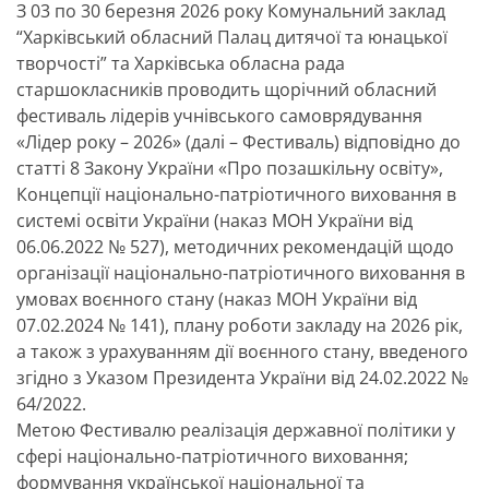
З 03 по 30 березня
2026
року Комунальний заклад
“Харківський обласний Палац дитячої та юнацької
творчості” та Харківська обласна рада
старшокласників проводить щорічний обласний
фестиваль лідерів учнівського самоврядування
«Лідер року – 2026» (далі – Фестиваль) відповідно до
статті 8 Закону України «Про позашкільну освіту»,
Концепції національно-патріотичного виховання в
системі освіти України (наказ МОН України від
06.06.
2022
№ 527), методичних рекомендацій щодо
організації національно-патріотичного виховання в
умовах воєнного стану (наказ МОН України від
07.02.
2024
№ 141), плану роботи закладу на
2026
рік,
а також з урахуванням дії воєнного стану, введеного
згідно з Указом Президента України від 24.02.
2022
№
64/
2022
.
Метою Фестивалю реалізація державної політики у
сфері національно-патріотичного виховання;
формування української національної та