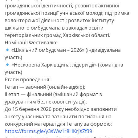
громадянської ідентичності; розвиток активної
громадянської позиції учнівської молоді; підтримка
волонтерської діяльності; розвиток інституту
шкільного омбудсмана в закладах освіти
територіальних громад Харківської області.
Номінації Фестивалю:
«Шкільний омбудсман – 2026» (індивідуальна
участь)
«Нескорена Харківщина: лідери дії» (командна
участь)
Етапи проведення:
І етап — заочний (онлайн-відбір);
ІІ етап — фінальний (змішаний формат з
урахуванням безпекової ситуації).
До 15 березня
2026
року необхідно заповнити
анкету учасника та зазначити посилання на
конкурсний матеріал для І етапу за формою:
https://forms.gle/y3sWw1r8HKrjXZf39