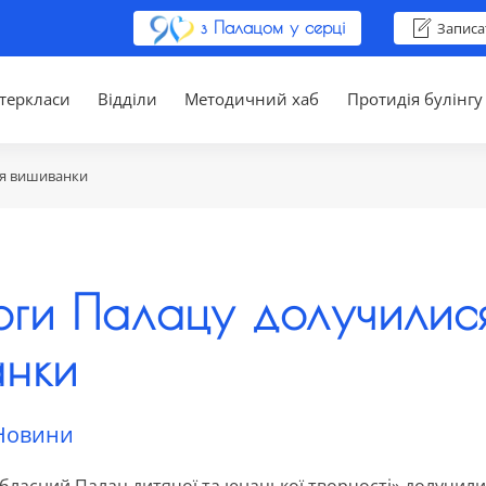
з Палацом у серці
Записа
теркласи
Відділи
Методичний хаб
Протидія булінгу
ня вишиванки
оги Палацу долучилис
анки
Новини
бласний Палац дитячої та юнацької творчості» долучил