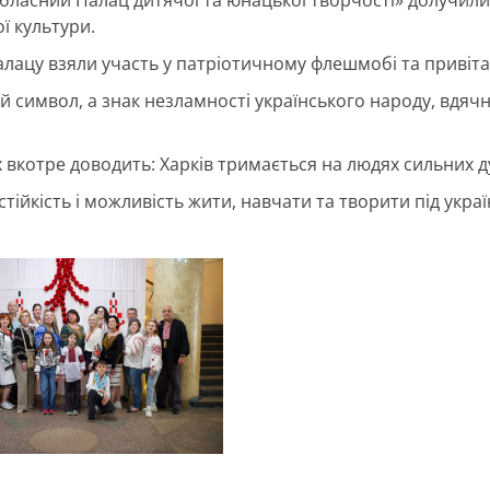
ої культури.
алацу взяли участь у патріотичному флешмобі та привіта
 символ, а знак незламності українського народу, вдяч
их вкотре доводить: Харків тримається на людях сильних д
ійкість і можливість жити, навчати та творити під укр