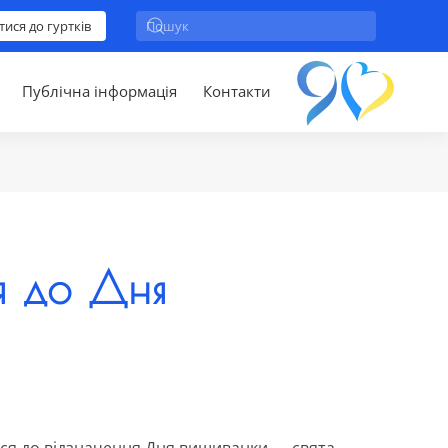
тися до гуртків
Публічна інформація
Контакти
я до Дня
ися до відзначення Дня вишиванки — свята