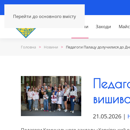
Перейти до основного вмісту
Головна
Новини
Заходи
Майс
Головна
Новини
Педагоги Палацу долучилися до Д
Педаг
вишив
21.05.2026
|
Педагоги Комунального закладу «Харківський о