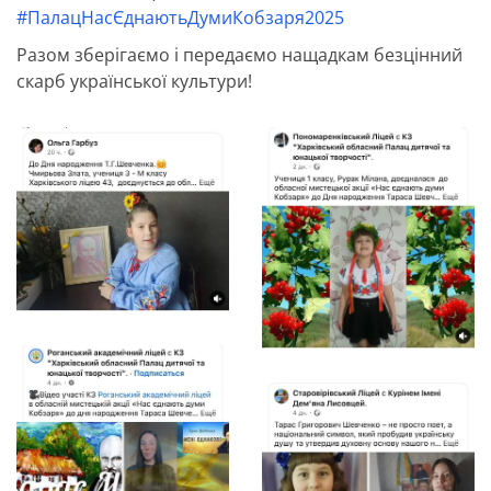
#ПалацНасЄднаютьДумиКобзаря2025
Разом зберігаємо і передаємо нащадкам безцінний
скарб української культури!