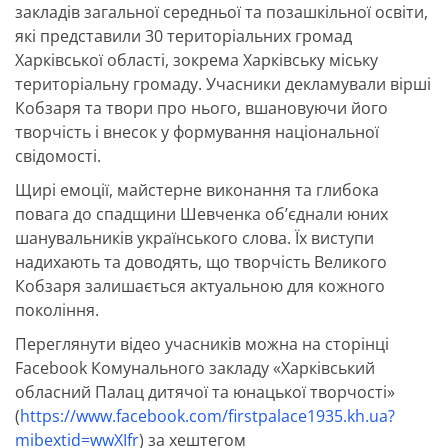
закладів загальної середньої та позашкільної освіти,
які представили 30 територіальних громад
Харківської області, зокрема Харківську міську
територіальну громаду. Учасники декламували вірші
Кобзаря та твори про нього, вшановуючи його
творчість і внесок у формування національної
свідомості.
Щирі емоції, майстерне виконання та глибока
повага до спадщини Шевченка об’єднали юних
шанувальників українського слова. Їх виступи
надихають та доводять, що творчість Великого
Кобзаря залишається актуальною для кожного
покоління.
Переглянути відео учасників можна на сторінці
Facebook Комунального закладу «Харківський
обласний Палац дитячої та юнацької творчості»
(
https://www.facebook.com/firstpalace1935.kh.ua?
mibextid=wwXIfr
) за хештегом