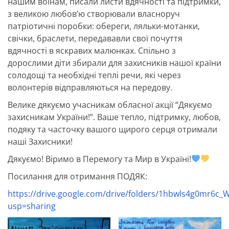
нашим воїнам, писали листи вдячності та підтримки,
з великою любов’ю створювали власноруч
патріотичні поробки: обереги, ляльки-мотанки,
свічки, браслети, передававли свої почуття
вдячності в яскравих малюнках. Спільно з
дорослими діти збирали для захисників нашої країни
солодощі та необхідні теплі речи, які через
волонтерів відправляються на передову.
Велике дякуємо учасникам обласної акції “Дякуємо
захисникам України!”. Ваше тепло, підтримку, любов,
подяку та часточку вашого щирого серця отримали
наші Захисники!
Дякуємо! Віримо в Перемогу та Мир в Україні!
Посилання для отримання ПОДЯК:
https://drive.google.com/drive/folders/1hbwls4g0mr6c
usp=sharing