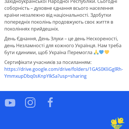
Західноукраїнської Народної Республіки. Сьогодні
соборність – духовне єднання всього населення
країни незалежно від національності. Здобутки
попередніх поколінь продовжують своє життя в
поколіннях прийдешніх.
День Єднання, День Злуки – це день Нескореності,
день Незламності для кожного Українця. Нам треба
бути єдиними, щоб Україна Перемогла
Сертифікати учасників за посиланням:
https://drive.google.com/drive/folders/1GAS0KliGglRh-
YmmxupDbq0sKnpYIkSa?usp=sharing