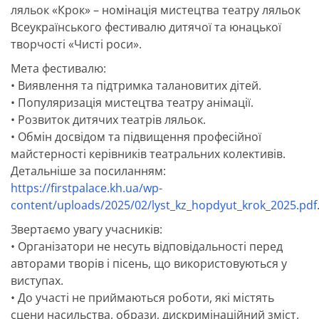
ляльок «Крок» – номінація мистецтва театру ляльок
Всеукраїнського фестивалю дитячої та юнацької
творчості «Чисті роси».
Мета фестивалю:
• Виявлення та підтримка талановитих дітей.
• Популяризація мистецтва театру анімації.
• Розвиток дитячих театрів ляльок.
• Обмін досвідом та підвищення професійної
майстерності керівників театральних колективів.
Детальніше за посиланням:
https://firstpalace.kh.ua/wp-
content/uploads/2025/02/lyst_kz_hopdyut_krok_2025.pdf
Звертаємо увагу учасників:
• Організатори не несуть відповідальності перед
авторами творів і пісень, що використовуються у
виступах.
• До участі не приймаються роботи, які містять
сцени насильства, образи, дискримінаційний зміст.