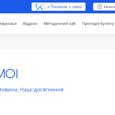
з Палацом у серці
Записа
теркласи
Відділи
Методичний хаб
Протидія булінгу
МО!
Новини
,
Наші досягнення