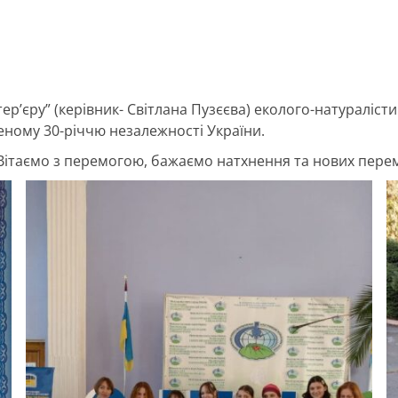
ер’єру” (керівник- Світлана Пузєєва) еколого-натуралісти
еному 30-річчю незалежності України.
Вітаємо з перемогою, бажаємо натхнення та нових перем