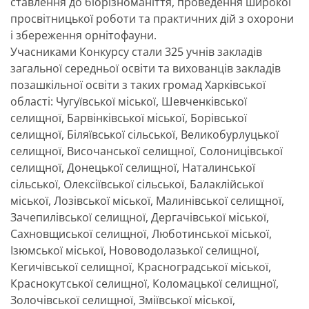
ставлення до біорізноманіття, проведення широкої
просвітницької роботи та практичних дій з охорони
і збереження орнітофауни.
Учасниками Конкурсу стали 325 учнів закладів
загальної середньої освіти та вихованців закладів
позашкільної освіти з таких громад Харківської
області: Чугуївської міської, Шевченківської
селищної, Барвінківської міської, Борівської
селищної, Біляївської сільської, Великобурлуцької
селищної, Височанської селищної, Солоницівської
селищної, Донецької селищної, Наталинської
сільської, Олексіївської сільської, Балаклійської
міської, Лозівської міської, Малинівської селищної,
Зачепилівської селищної, Дергачівської міської,
Сахновщиської селищної, Люботинської міської,
Ізюмської міської, Нововодолазької селищної,
Кегичівської селищної, Красноградської міської,
Краснокутської селищної, Коломацької селищної,
Золочівської селищної, Зміївської міської,