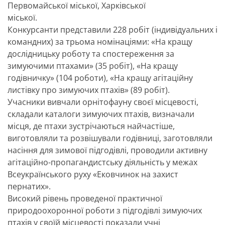
Первомайської міської, Харківської
міської.
Конкурсанти представили 228 робіт (індивідуальних і
командних) за трьома номінаціями: «На кращу
дослідницьку роботу та спостереження за
зимуючими птахами» (35 робіт), «На кращу
годівничку» (104 роботи), «На кращу агітаційну
листівку про зимуючих птахів» (89 робіт).
Учасники вивчали орнітофауну своєї місцевості,
складали каталоги зимуючих птахів, визначали
місця, де птахи зустрічаються найчастіше,
виготовляли та розвішували годівниці, заготовляли
насіння для зимової підгодівлі, проводили активну
агітаційно-пропагандистську діяльність у межах
Всеукраїнського руху «Ековчинок на захист
пернатих».
Високий рівень проведеної практичної
природоохоронної роботи з підгодівлі зимуючих
птахів у своїй місцевості показали учні