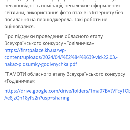
невідповідність номінації; неналежне оформлення
світлини, використання фото птахів із Інтернету без
посилання на першоджерела. Такі роботи не
оцінювалися.
Про підсумки проведення обласного етапу
Всеукраїнського конкурсу «Годівничка»
https://firstpalace.kh.ua/wp-
content/uploads/2024/04/%E2%84%9639-vid-22.03.-
nakaz-pidsumky-godivnychka.pdf
ГРАМОТИ обласного етапу Всеукраїнського конкурсу
«Годівничка»:
https://drive.google.com/drive/folders/1ma07BVtVFcy1O
Ae8jzQn18yFs2n?usp=sharing