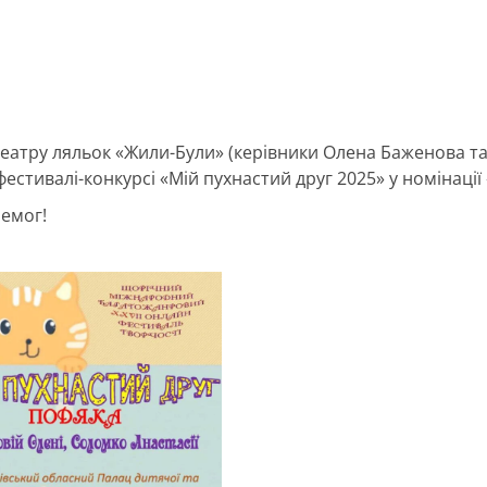
еатру ляльок «Жили-Були» (керівники Олена Баженова та
стивалі-конкурсі «Мій пухнастий друг 2025» у номінації
ремог!