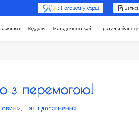
з Палацом у серці
Записа
теркласи
Відділи
Методичний хаб
Протидія булінгу
мо з перемогою!
Новини
,
Наші досягнення