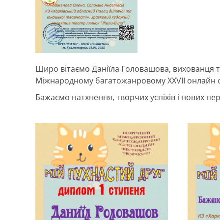
Щиро вітаємо Даніїла Головашова, вихованця т
Міжнародному багатожанровому ХХVІІ онлайн фе
Бажаємо натхнення, творчих успіхів і нових пе