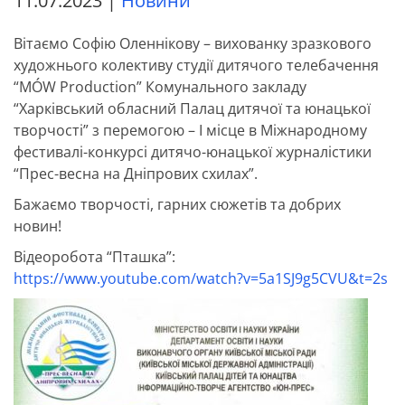
11.07.2023
|
Новини
Вітаємо Софію Оленнікову – вихованку зразкового
художнього колективу студії дитячого телебачення
“MÓW Production” Комунального закладу
“Харківський обласний Палац дитячої та юнацької
творчості” з перемогою – І місце в Міжнародному
фестивалі-конкурсі дитячо-юнацької журналістики
“Прес-весна на Дніпрових схилах”.
Бажаємо творчості, гарних сюжетів та добрих
новин!
Відеоробота “Пташка”:
https://www.youtube.com/watch?v=5a1SJ9g5CVU&t=2s