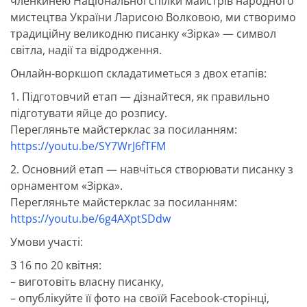
членкинею Національної спілки майстрів народного
мистецтва України Ларисою Волковою, ми створимо
традиційну великодню писанку «Зірка» — символ
світла, надії та відродження.
Онлайн-воркшоп складатиметься з двох етапів:
1. Підготовчий етап — дізнайтеся, як правильно
підготувати яйце до розпису.
Перегляньте майстерклас за посиланням:
https://youtu.be/SY7WrJ6fTFM
2. Основний етап — навчіться створювати писанку з
орнаментом «Зірка».
Перегляньте майстерклас за посиланням:
https://youtu.be/6g4AXptSDdw
Умови участі:
З 16 по 20 квітня:
– виготовіть власну писанку,
– опублікуйте її фото на своїй Facebook-сторінці,