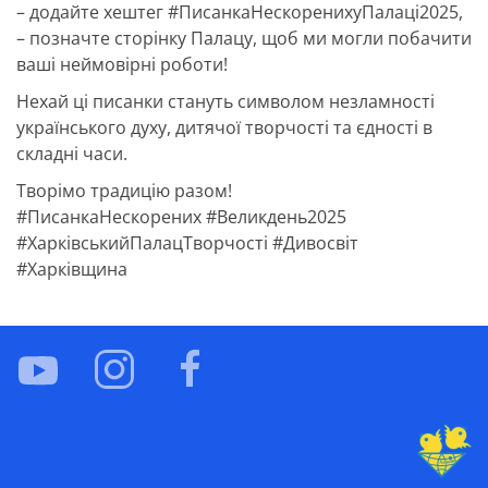
– додайте хештег #ПисанкаНескоренихуПалаці2025,
– позначте сторінку Палацу, щоб ми могли побачити
ваші неймовірні роботи!
Нехай ці писанки стануть символом незламності
українського духу, дитячої творчості та єдності в
складні часи.
Творімо традицію разом!
#ПисанкаНескорених #Великдень2025
#ХарківськийПалацТворчості #Дивосвіт
#Харківщина