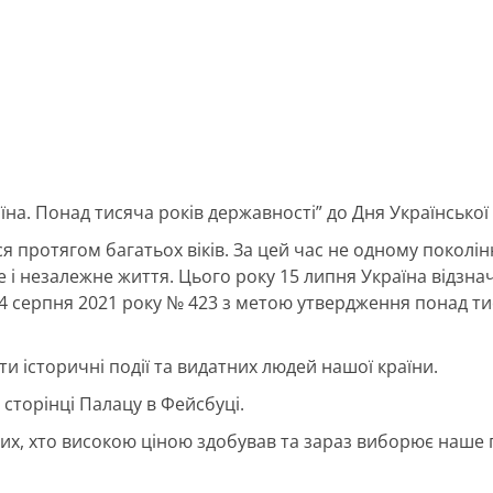
їна. Понад тисяча років державності” до Дня Української
я протягом багатьох віків. За цей час не одному поколі
 і незалежне життя. Цього року 15 липня Україна відзна
4 серпня 2021 року № 423 з метою утвердження понад тис
ти історичні події та видатних людей нашої країни.
 сторінці Палацу в Фейсбуці.
их, хто високою ціною здобував та зараз виборює наше п