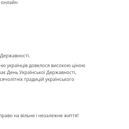
онлайн
 Державності.
нню українців довелося високою ціною
чає День Української Державності,
ячолітніх традицій українського
раво на вільне і незалежне життя!