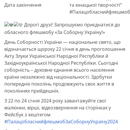
Дата закінчення
та юнацької творчості”
#Палацобласнийфлешмоб
Дорогі друзі! Запрошуємо приєднатися до
обласного флешмобу «За Соборну Україну!»
День Соборності України — національне свято, що
відзначається щороку 22 січня в день проголошення
Акту Злуки Української Народної Республіки й
Західноукраїнської Народної Республіки. Сьогодні
соборність – духовне єднання всього населення
країни незалежно від національності. Здобутки
попередніх поколінь продовжують своє життя в
поколіннях прийдешніх.
З 22 по 24 січня 2024 року завантажуйте свої
малюнки, вірші, відеозвернення на сторінках у
Фейсбук з хештегом
#ПалацобласнийфлешмобЗаСоборнуУкраїну2024