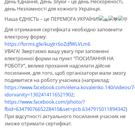
День Єднання, День Злуки – це день Нескореності,
день Незламності для кожного Українця.
Наша ЄДНІСТЬ – це ПЕРЕМОГА УКРАЇНИ!
Для отримання сертифіката необхідно заповнити
електрону форму:
https://forms.gle/kuyJrr6oZdfWLVLm6
УВАГА! Звертаємо вашу увагу при заповнені
електронної форми на пункт “ПОСИЛАННЯ НА
РОБОТУ”, велике прохання надсилати дійсне
посилання, для того, щоб організатори мали змогу
подивитися на роботу учасника (наприклад:
https://www.facebook.com/elena.kovalenko.140/videos/
idorvanity=1302414116521902
;
https://www.facebook.com/photo/?
fbid=6347907665228410&set=pcb.6347915011894342
)
При відсутності актуального посилання учасник не
зможе отримати сертифікат.