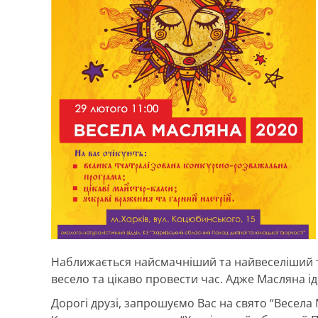
Наближається найсмачніший та найвеселіший ти
весело та цікаво провести час. Адже Масляна і
Дорогі друзі, запрошуємо Вас на свято “Весела 