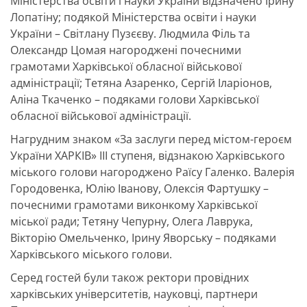
Міністерства освіти і науки України відзначено Ірину
Лопатіну; подякой Міністерства освіти і науки
України – Світлану Пузєєву. Людмила Філь та
Олександр Цомая нагороджені почесними
грамотами Харківської обласної військової
адміністрації; Тетяна Азаренко, Сергій Іларіонов,
Аліна Ткаченко – подяками голови Харківської
обласної військової адміністрації.
Нагрудним знаком «За заслуги перед містом-героєм
України ХАРКІВ» ІІІ ступеня, відзнакою Харківського
міського голови нагороджено Раїсу Галенко. Валерія
Городовенка, Юлію Іванову, Олексія Фартушку –
почесними грамотами виконкому Харківської
міської ради; Тетяну Чепурну, Олега Лаврука,
Вікторію Омельченко, Ірину Яворську – подяками
Харківського міського голови.
Серед гостей були також ректори провідних
харківських університетів, науковці, партнери