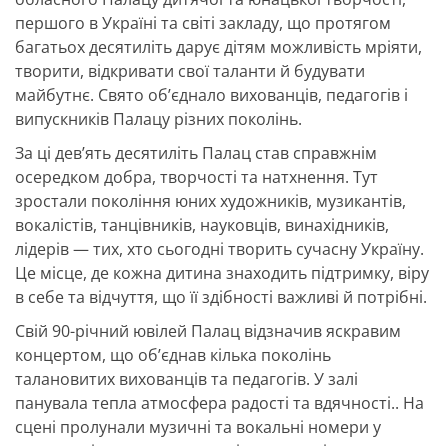
першого в Україні та світі закладу, що протягом
багатьох десятиліть дарує дітям можливість мріяти,
творити, відкривати свої таланти й будувати
майбутнє. Свято об’єднало вихованців, педагогів і
випускників Палацу різних поколінь.
За ці дев’ять десятиліть Палац став справжнім
осередком добра, творчості та натхнення. Тут
зростали покоління юних художників, музикантів,
вокалістів, танцівників, науковців, винахідників,
лідерів — тих, хто сьогодні творить сучасну Україну.
Це місце, де кожна дитина знаходить підтримку, віру
в себе та відчуття, що її здібності важливі й потрібні.
Свій 90-річний ювілей Палац відзначив яскравим
концертом, що об’єднав кілька поколінь
талановитих вихованців та педагогів. У залі
панувала тепла атмосфера радості та вдячності.. На
сцені пролунали музичні та вокальні номери у