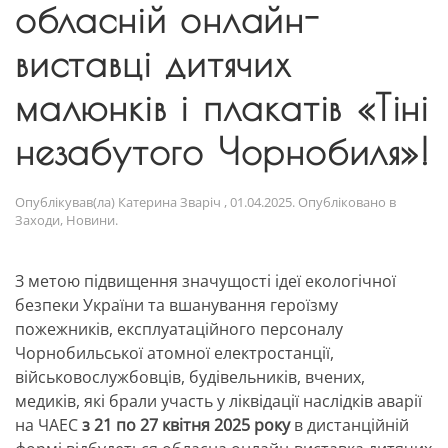
обласній онлайн-
виставці дитячих
малюнків і плакатів «Тіні
незабутого Чорнобиля»!
Опублікував(ла)
Катерина Зваріч
,
01.04.2025
. Опубліковано в
Заходи
,
Новини
.
З метою підвищення значущості ідеї екологічної
безпеки України та вшанування героїзму
пожежників, експлуатаційного персоналу
Чорнобильської атомної електростанції,
військовослужбовців, будівельників, вчених,
медиків, які брали участь у ліквідації наслідків аварії
на ЧАЕС
з 21 по 27 квітня 2025 року
в дистанційній