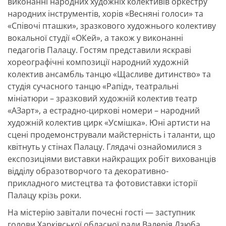
виконанні народних художніх колективів оркестру
народних інструментів, хорів «Весняні голоси» та
«Співочі пташки», зразкового художнього колективу
вокальної студії «ОКей», а також у виконанні
педагогів Палацу. Гостям представили яскраві
хореографічні композиції народний художній
колектив ансамбль танцю «Щасливе дитинство» та
студія сучасного танцю «Рапід», театральні
мініатюри – зразковий художній колектив театр
«АЗарт», а естрадно-циркові номери – народний
художній колектив цирк «Усмішка». Юні артисти на
сцені продемонстрували майстерність і таланти, що
квітнуть у стінах Палацу. Глядачі ознайомилися з
експозиціями виставки найкращих робіт вихованців
відділу образотворчого та декоративно-
прикладного мистецтва та фотовиставки історії
Палацу крізь роки.
На містерію завітали почесні гості — заступник
голови Харківської обласної ради Валерія Дзюба,