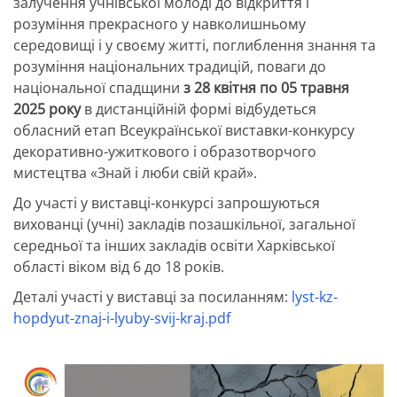
залучення учнівської молоді до відкриття і
розуміння прекрасного у навколишньому
середовищі і у своєму житті, поглиблення знання та
розуміння національних традицій, поваги до
національної спадщини
з 28 квітня по 05 травня
2025 року
в дистанційній формі відбудеться
обласний етап Всеукраїнської виставки-конкурсу
декоративно-ужиткового і образотворчого
мистецтва «Знай і люби свій край».
До участі у виставці-конкурсі запрошуються
вихованці (учні) закладів позашкільної, загальної
середньої та інших закладів освіти Харківської
області віком від 6 до 18 років.
Деталі участі у виставці за посиланням:
lyst-kz-
hopdyut-znaj-i-lyuby-svij-kraj.pdf