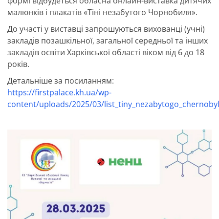
формі відбудеться обласна онлайн-виставка дитячих
малюнків і плакатів «Тіні незабутого Чорнобиля».
До участі у виставці запрошуються вихованці (учні)
закладів позашкільної, загальної середньої та інших
закладів освіти Харківської області віком від 6 до 18
років.
Детальніше за посиланням:
https://firstpalace.kh.ua/wp-
content/uploads/2025/03/list_tiny_nezabytogo_chernobyl