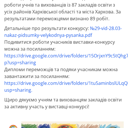
роботи учнів та вихованців із 87 закладів освіти з
усіх районів Харківської області та міста Харкова. За
результатами переможцями визнано 89 робіт.
Детальніше про результати конкурсу:
№29-vid-28.03-
nakaz-pidsumky-velykodnya-pysanka.pdf
Подивитися роботи учасників виставки-конкурсу
можна за посиланням:
https://drive.google.com/drive/folders/15OrjxnY9c5tQ
p?usp=sharing
Дипломи переможців та подяки учасникам можна
завантажити за посиланням:
https://drive.google.com/drive/folders/1tu5aminbslULq
usp=sharing.
Щиро дякуємо учням та вихованцям закладів освіти
за активну участь у виставці-конкурсі!