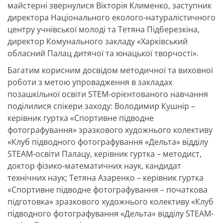
майстерні звернулися Вікторія Клименко, заступник
директора Національного еколого-натуралістичного
центру учнівської молоді та Тетяна Підберезкіна,
директор Комунального закладу «Харківський
обласний Палац дитячої та юнацької творчості».
Багатим корисним досвідом методичної та виховної
роботи з метою упровадження в закладах
позашкільної освіти STEM-орієнтованого навчання
поділилися спікери заходу: Володимир Кушнір –
керівник гуртка «Спортивне підводне
фотографування» зразкового художнього колективу
«Клуб підводного фотографування «Дельта» відділу
STEAM-освіти Палацу, керівник гуртка – методист,
доктор фізико-математичних наук, кандидат
технічних наук; Тетяна Азаренко – керівник гуртка
«Спортивне підводне фотографування – початкова
підготовка» зразкового художнього колективу «Клуб
підводного фотографування «Дельта» відділу STEAM-