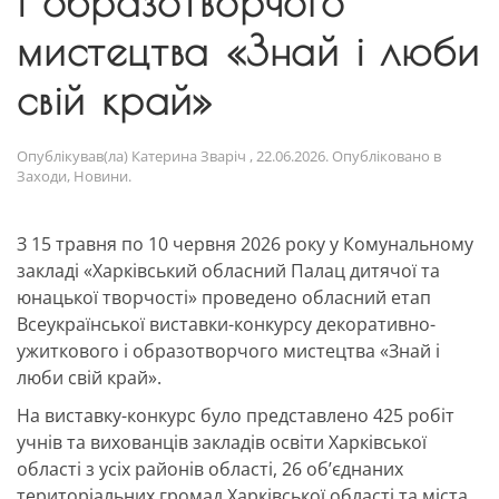
і образотворчого
мистецтва «Знай і люби
свій край»
Опублікував(ла)
Катерина Зваріч
,
22.06.2026
. Опубліковано в
Заходи
,
Новини
.
З 15 травня по 10 червня 2026 року у Комунальному
закладі «Харківський обласний Палац дитячої та
юнацької творчості» проведено обласний етап
Всеукраїнської виставки-конкурсу декоративно-
ужиткового і образотворчого мистецтва «Знай і
люби свій край».
На виставку-конкурс було представлено 425 робіт
учнів та вихованців закладів освіти Харківської
області з усіх районів області, 26 об’єднаних
територіальних громад Харківської області та міста