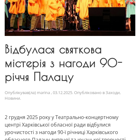
Відбулася святкова
містерія з нагоди 90-
річчя Палацу
Опублікував(ла)
marina
,
03.12.2025
. Опубліковано в
Заходи
,
Новини
.
2 грудня 2025 року у Театрально-концертному
центрі Харківської обласної ради відбулися
урочистості з нагоди 90-ї річниці Харківського
обласного Палацу дитячої та юнацької творчості,