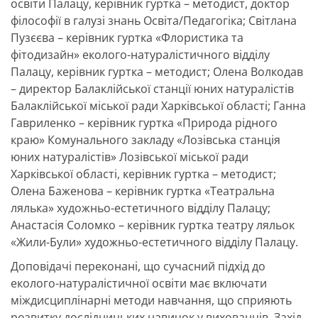
освіти Палацу, керівник гуртка – методист, доктор
філософії в галузі знань Освіта/Педагогіка; Світлана
Пузєєва – керівник гуртка «Флористика та
фітодизайн» еколого-натуралістичного відділу
Палацу, керівник гуртка – методист; Олена Волкодав
– директор Балаклійської станції юних натуралістів
Балаклійської міської ради Харківської області; Ганна
Гавриленко – керівник гуртка «Природа рідного
краю» Комунального закладу «Лозівська станція
юних натуралістів» Лозівської міської ради
Харківської області, керівник гуртка – методист;
Олена Баженова – керівник гуртка «Театральна
лялька» художньо-естетичного відділу Палацу;
Анастасія Соломко – керівник гуртка театру ляльок
«Жили-Були» художньо-естетичного відділу Палацу.
Доповідачі переконані, що сучасний підхід до
еколого-натуралістичної освіти має включати
міждисциплінарні методи навчання, що сприяють
розвитку дослідницьких навичок у вихованців. Захід