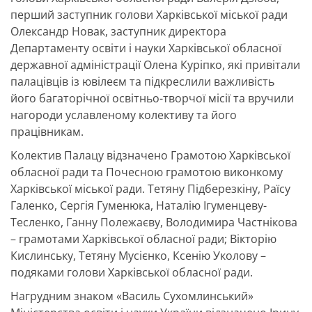
перший заступник голови Харківської міської ради
Олександр Новак, заступник директора
Департаменту освіти і науки Харківської обласної
державної адміністрації Олена Куріпко, які привітали
палацівців із ювілеєм та підкреслили важливість
його багаторічної освітньо-творчої місії та вручили
нагороди уславленому колективу та його
працівникам.
Колектив Палацу відзначено Грамотою Харківської
обласної ради та Почесною грамотою виконкому
Харківської міської ради. Тетяну Підберезкіну, Раїсу
Галенко, Сергія Гуменюка, Наталію Ігуменцеву-
Тесленко, Ганну Полежаєву, Володимира Частнікова
– грамотами Харківської обласної ради; Вікторію
Кислинську, Тетяну Мусієнко, Ксенію Уколову –
подяками голови Харківської обласної ради.
Нагрудним знаком «Василь Сухомлинський»