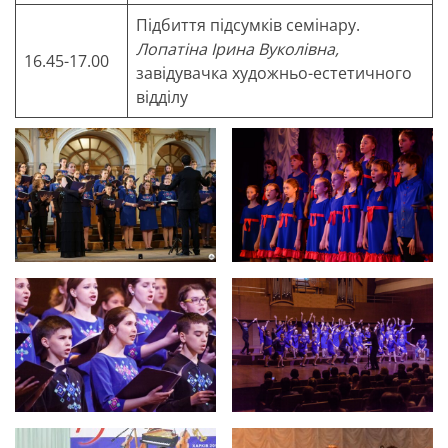
Підбиття підсумків семінару.
Лопатіна Ірина Вуколівна,
16.45-17.00
завідувачка художньо-естетичного
відділу