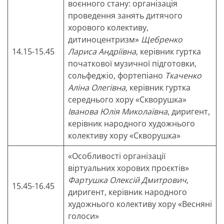
воєнного стану: організація
проведення занять дитячого
хорового колективу,
дитиноцентризм»
Щебренко
14.15-15.45
Лариса Андріївна
, керівник гуртка
початкової музичної підготовки,
сольфеджіо, фортепіано
Ткаченко
Аліна Олегівна,
керівник гуртка
середнього хору «Скворушка»
Іванова Юлія Миколаївна
, диригент,
керівник народного художнього
колективу хору «Скворушка»
«Особливості організації
віртуальних хорових проєктів»
Фартушка Олексій Дмитрович
,
15.45-16.45
диригент, керівник народного
художнього колективу хору «Весняні
голоси»