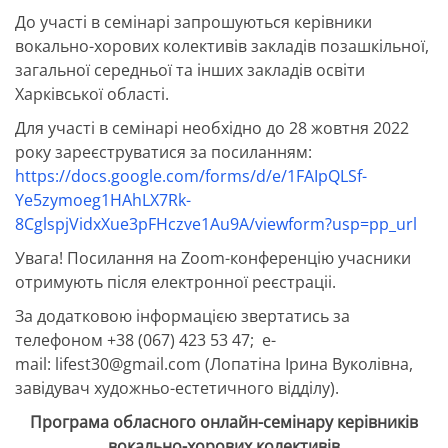
До участі в семінарі запрошуються керівники
вокально-хорових колективів закладів позашкільної,
загальної середньої та інших закладів освіти
Харківської області.
Для участі в семінарі необхідно до 28 жовтня 2022
року зареєструватися за посиланням:
https://docs.google.com/forms/d/e/1FAIpQLSf-
Ye5zymoeg1HAhLX7Rk-
8CglspjVidxXue3pFHczve1Au9A/viewform?usp=pp_url
Увага! Посилання на Zoom-конференцію учасники
отримують після електронної реєстраціі.
За додатковою інформацією звертатись за
телефоном +38 (067) 423 53 47; e-
mail: lifest30@gmail.com (Лопатіна Ірина Вуколівна,
завідувач художньо-естетичного відділу).
Програма обласного онлайн-семінару
керівників
вокально-хорових колективів